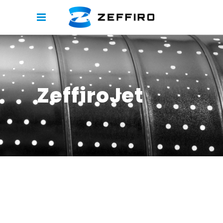
ZeffiroJet